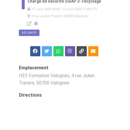
Chargé de sécurité SSIAP 3 -recyclage
11
Juin
2025
09:00
-
13
Juin
2025
17:00
UTC
4 rue Julien Travers, 50700 Valognes
SÉCURITÉ
Emplacement
H2S Formation Valognes, 4 rue Julien
Travers, 50700 Valognes
Directions